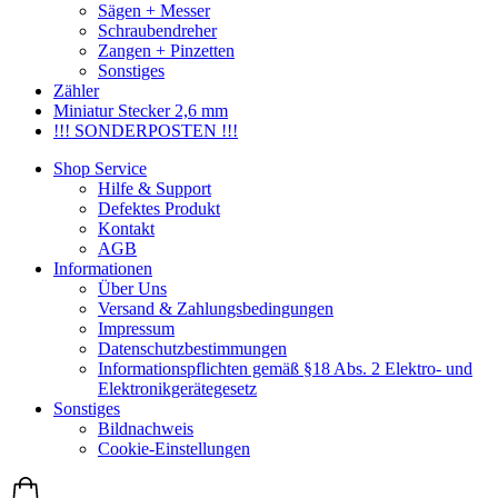
Sägen + Messer
Schraubendreher
Zangen + Pinzetten
Sonstiges
Zähler
Miniatur Stecker 2,6 mm
!!! SONDERPOSTEN !!!
Shop Service
Hilfe & Support
Defektes Produkt
Kontakt
AGB
Informationen
Über Uns
Versand & Zahlungsbedingungen
Impressum
Datenschutzbestimmungen
Informationspflichten gemäß §18 Abs. 2 Elektro- und
Elektronikgerätegesetz
Sonstiges
Bildnachweis
Cookie-Einstellungen