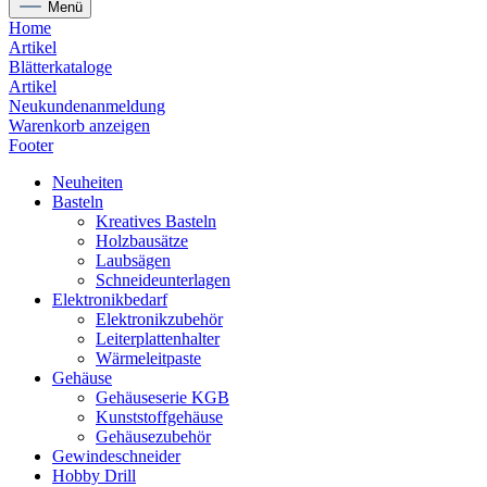
Menü
Home
Artikel
Blätterkataloge
Artikel
Neukundenanmeldung
Warenkorb anzeigen
Footer
Neuheiten
Basteln
Kreatives Basteln
Holzbausätze
Laubsägen
Schneideunterlagen
Elektronikbedarf
Elektronikzubehör
Leiterplattenhalter
Wärmeleitpaste
Gehäuse
Gehäuseserie KGB
Kunststoffgehäuse
Gehäusezubehör
Gewindeschneider
Hobby Drill