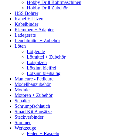
Hobby Drill Bohrmaschinen
Hobby Drill Zubehör
HSS Bohrer
Kabel + Litzen
Kabelbinder
Klemmen + Adapter
Ladegeräte
Leuchtmittel + Zubehör
Löten
Lötgeräte
Lötmittel + Zubehör
Lötspitzen
Lötzinn bleifrei
Lötzinn bleihaltig
Manicure - Pedicure
Modellbauzubehör
Module
Motoren + Zubehör
Schalter
Schrumpfschlauch
Smart Kit Bausätze
Steckverbinder
Summer
Werkzeuge
Feilen + Raspeln