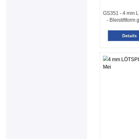
GS351 - 4 mm L
- Bleistiftform
Details