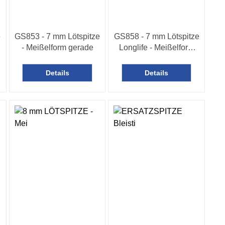
e
GS853 - 7 mm Lötspitze
GS858 - 7 mm Lötspitze
- Meißelform gerade
Longlife - Meißelform
gerade
Details
Details