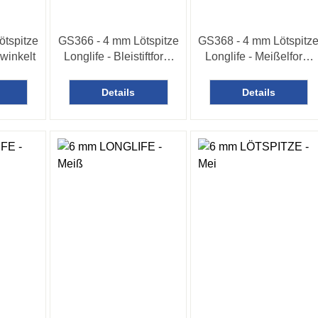
ötspitze
GS366 - 4 mm Lötspitze
GS368 - 4 mm Lötspitz
winkelt
Longlife - Bleistiftform
Longlife - Meißelform
gewinkelt
gewinkelt
Details
Details