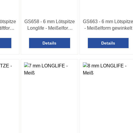
ötspitze
GS658 - 6 mm Lötspitze
GS663 - 6 mm Lötspitz
tiftform
Longlife - Meißelform
- Meißelform gewinkelt
gerade
Details
Details