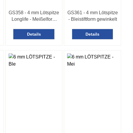
e
GS358 - 4 mm Lötspitze
GS361 - 4 mm Lötspitze
Longlife - Meißelform
- Bleistiftform gewinkelt
gerade
Details
Details