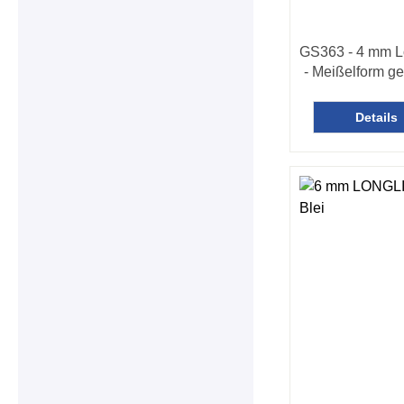
GS363 - 4 mm L
- Meißelform ge
Details