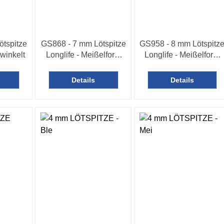
ötspitze
GS868 - 7 mm Lötspitze
GS958 - 8 mm Lötspitz
winkelt
Longlife - Meißelform
Longlife - Meißelform
gewinkelt
gerade
Details
Details