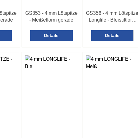
ötspitze
GS353 - 4 mm Lötspitze
GS356 - 4 mm Lötspitz
 gerade
- Meißelform gerade
Longlife - Bleistiftform
gerade
Details
Details