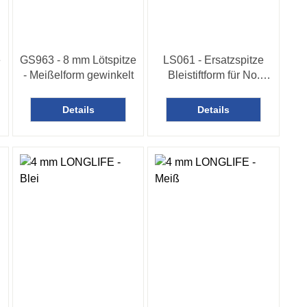
e
GS963 - 8 mm Lötspitze
LS061 - Ersatzspitze
- Meißelform gewinkelt
Bleistiftform für No.
LS06
Details
Details