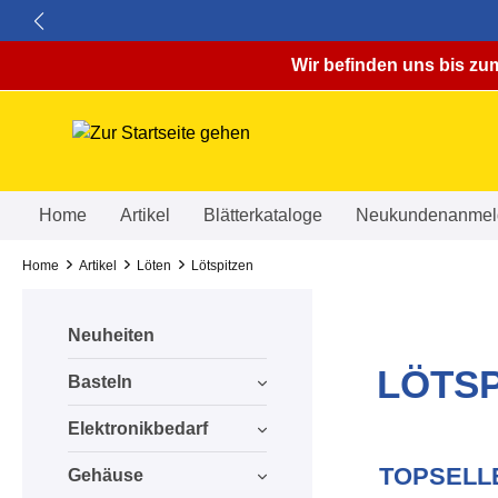
springen
Zur Hauptnavigation springen
Wir befinden uns bis zum
Home
Artikel
Blätterkataloge
Neukundenanmel
Home
Artikel
Löten
Lötspitzen
Neuheiten
LÖTSP
Basteln
Elektronikbedarf
TOPSELL
Gehäuse