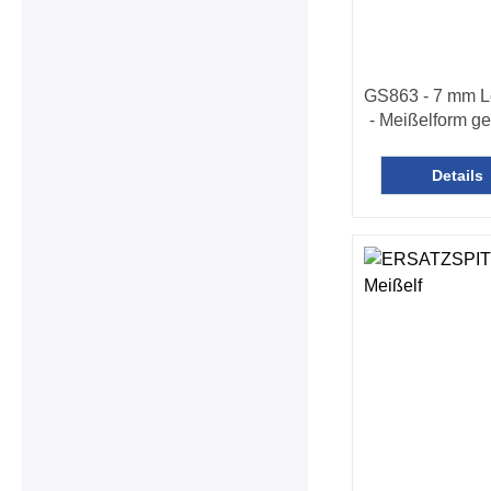
GS863 - 7 mm L
- Meißelform ge
Details