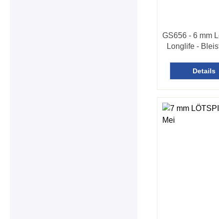
GS656 - 6 mm L
Longlife - Bleis
gerade
Details