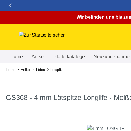
springen
Zur Hauptnavigation springen
Wir befinden uns bis zum
Home
Artikel
Blätterkataloge
Neukundenanmel
Home
Artikel
Löten
Lötspitzen
GS368 - 4 mm Lötspitze Longlife - Meiß
Bildergalerie überspringen