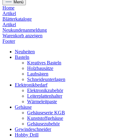
Menü
Home
Artikel
Blätterkataloge
Artikel
Neukundenanmeldung
Warenkorb anzeigen
Footer
Neuheiten
Basteln
Kreatives Basteln
Holzbausätze
Laubsägen
Schneideunterlagen
Elektronikbedarf
Elektronikzubehör
Leiterplattenhalter
Wärmeleitpaste
Gehäuse
Gehäuseserie KGB
Kunststoffgehäuse
Gehäusezubehör
Gewindeschneider
Hobby Drill