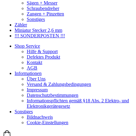
Sägen + Messer
Schraubendreher
Zangen + Pinzetten
Sonstiges
Zähler
Miniatur Stecker 2,6 mm
!!! SONDERPOSTEN !!!
Shop Service
Hilfe & Support
Defektes Produkt
Kontakt
AGB
Informationen
Über Uns
Versand & Zahlungsbedingungen
Impressum
Datenschutzbestimmungen
Informationspflichten gemäß §18 Abs. 2 Elektro- und
Elektronikgerätegesetz
Sonstiges
Bildnachweis
Cookie-Einstellungen