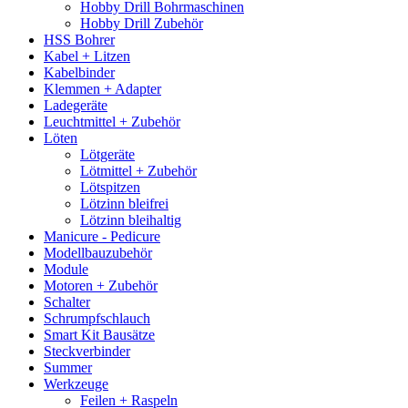
Hobby Drill Bohrmaschinen
Hobby Drill Zubehör
HSS Bohrer
Kabel + Litzen
Kabelbinder
Klemmen + Adapter
Ladegeräte
Leuchtmittel + Zubehör
Löten
Lötgeräte
Lötmittel + Zubehör
Lötspitzen
Lötzinn bleifrei
Lötzinn bleihaltig
Manicure - Pedicure
Modellbauzubehör
Module
Motoren + Zubehör
Schalter
Schrumpfschlauch
Smart Kit Bausätze
Steckverbinder
Summer
Werkzeuge
Feilen + Raspeln