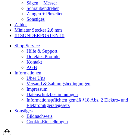
Sägen + Messer
Schraubendreher
Zangen + Pinzetten
Sonstiges
Zähler
Miniatur Stecker 2,6 mm
!!! SONDERPOSTEN !!!
Shop Service
Hilfe & Support
Defektes Produkt
Kontakt
AGB
Informationen
Über Uns
Versand & Zahlungsbedingungen
Impressum
Datenschutzbestimmungen
Informationspflichten gemäß §18 Abs. 2 Elektro- und
Elektronikgerätegesetz
Sonstiges
Bildnachweis
Cookie-Einstellungen