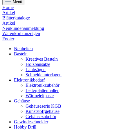
Menü
Home
Artikel
Blätterkataloge
Artikel
Neukundenanmeldung
Warenkorb anzeigen
Footer
Neuheiten
Basteln
Kreatives Basteln
Holzbausätze
Laubsägen
Schneideunterlagen
Elektronikbedarf
Elektronikzubehör
Leiterplattenhalter
Wärmeleitpaste
Gehäuse
Gehäuseserie KGB
Kunststoffgehäuse
Gehäusezubehör
Gewindeschneider
Hobby Drill