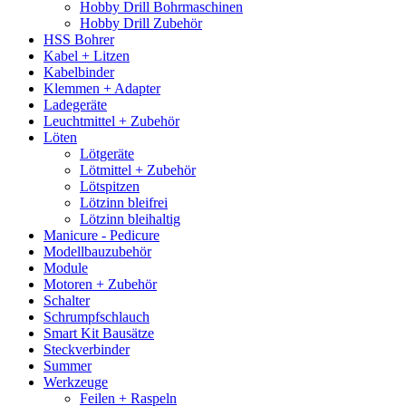
Hobby Drill Bohrmaschinen
Hobby Drill Zubehör
HSS Bohrer
Kabel + Litzen
Kabelbinder
Klemmen + Adapter
Ladegeräte
Leuchtmittel + Zubehör
Löten
Lötgeräte
Lötmittel + Zubehör
Lötspitzen
Lötzinn bleifrei
Lötzinn bleihaltig
Manicure - Pedicure
Modellbauzubehör
Module
Motoren + Zubehör
Schalter
Schrumpfschlauch
Smart Kit Bausätze
Steckverbinder
Summer
Werkzeuge
Feilen + Raspeln