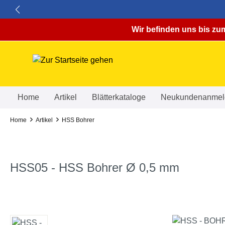
springen
Zur Hauptnavigation springen
Wir befinden uns bis zum
Home
Artikel
Blätterkataloge
Neukundenanmel
Home
Artikel
HSS Bohrer
HSS05 - HSS Bohrer Ø 0,5 mm
Bildergalerie überspringen