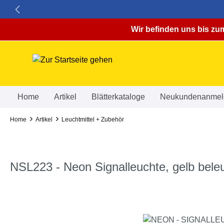
springen
Zur Hauptnavigation springen
Wir befinden uns bis zum
Home
Artikel
Blätterkataloge
Neukundenanmel
Home
Artikel
Leuchtmittel + Zubehör
NSL223 - Neon Signalleuchte, gelb bele
Bildergalerie überspringen