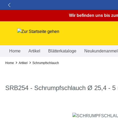
springen
Zur Hauptnavigation springen
Wir befinden uns bis zum
Home
Artikel
Blätterkataloge
Neukundenanmel
Home
Artikel
Schrumpfschlauch
SRB254 - Schrumpfschlauch Ø 25,4 - 5
Bildergalerie überspringen