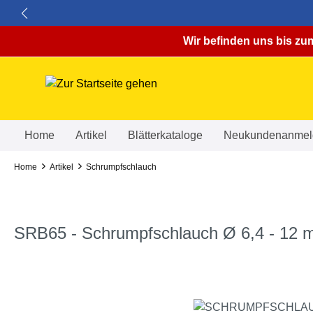
springen
Zur Hauptnavigation springen
Wir befinden uns bis zum
Home
Artikel
Blätterkataloge
Neukundenanmel
Home
Artikel
Schrumpfschlauch
SRB65 - Schrumpfschlauch Ø 6,4 - 12 m
Bildergalerie überspringen