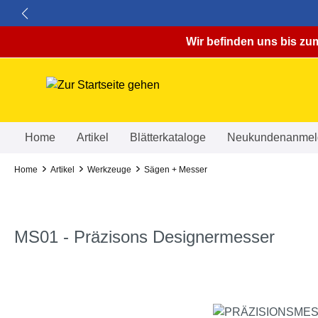
springen
Zur Hauptnavigation springen
Wir befinden uns bis zum
Home
Artikel
Blätterkataloge
Neukundenanmel
Home
Artikel
Werkzeuge
Sägen + Messer
MS01 - Präzisons Designermesser
Bildergalerie überspringen