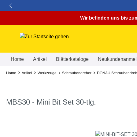
springen
Zur Hauptnavigation springen
Wir befinden uns bis zum
Home
Artikel
Blätterkataloge
Neukundenanmel
Home
Artikel
Werkzeuge
Schraubendreher
DONAU Schraubendreh
MBS30 - Mini Bit Set 30-tlg.
Bildergalerie überspringen