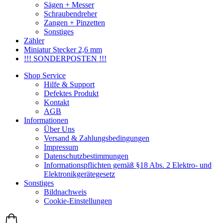
Sägen + Messer
Schraubendreher
Zangen + Pinzetten
Sonstiges
Zähler
Miniatur Stecker 2,6 mm
!!! SONDERPOSTEN !!!
Shop Service
Hilfe & Support
Defektes Produkt
Kontakt
AGB
Informationen
Über Uns
Versand & Zahlungsbedingungen
Impressum
Datenschutzbestimmungen
Informationspflichten gemäß §18 Abs. 2 Elektro- und
Elektronikgerätegesetz
Sonstiges
Bildnachweis
Cookie-Einstellungen