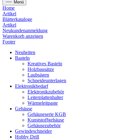
Menü
Home
Artikel
Blätterkataloge
Artikel
Neukundenanmeldung
Warenkorb anzeigen
Footer
Neuheiten
Basteln
Kreatives Basteln
Holzbausätze
Laubsägen
Schneideunterlagen
Elektronikbedarf
Elektronikzubehör
Leiterplattenhalter
Wärmeleitpaste
Gehäuse
Gehäuseserie KGB
Kunststoffgehäuse
Gehäusezubehör
Gewindeschneider
Hobby Drill