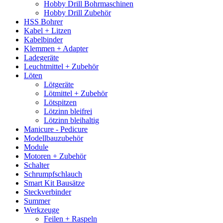
Hobby Drill Bohrmaschinen
Hobby Drill Zubehör
HSS Bohrer
Kabel + Litzen
Kabelbinder
Klemmen + Adapter
Ladegeräte
Leuchtmittel + Zubehör
Löten
Lötgeräte
Lötmittel + Zubehör
Lötspitzen
Lötzinn bleifrei
Lötzinn bleihaltig
Manicure - Pedicure
Modellbauzubehör
Module
Motoren + Zubehör
Schalter
Schrumpfschlauch
Smart Kit Bausätze
Steckverbinder
Summer
Werkzeuge
Feilen + Raspeln